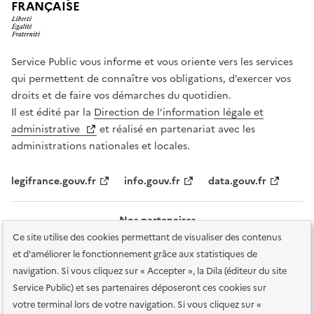
FRANÇAISE
Service Public vous informe et vous oriente vers les services
qui permettent de connaître vos obligations, d’exercer vos
droits et de faire vos démarches du quotidien.
Il est édité par la
Direction de l’information légale et
administrative
et réalisé en partenariat avec les
administrations nationales et locales.
legifrance.gouv.fr
info.gouv.fr
data.gouv.fr
Nos partenaires
Ce site utilise des cookies permettant de visualiser des contenus
et d'améliorer le fonctionnement grâce aux statistiques de
navigation. Si vous cliquez sur « Accepter », la Dila (éditeur du site
Service Public) et ses partenaires déposeront ces cookies sur
votre terminal lors de votre navigation. Si vous cliquez sur «
Plan du site
Accessibilité : totalement conforme
Accessibilité des