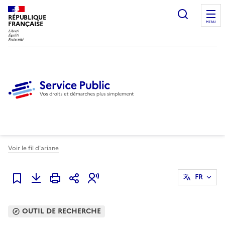
Ouvrir l
RÉPUBLIQUE
FRANÇAISE
MENU
Voir le fil d'ariane
FR
Ajouter à mes favoris
OUTIL DE RECHERCHE