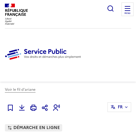
Ouvrir l
RÉPUBLIQUE
FRANÇAISE
MENU
Voir le fil d'ariane
FR
Ajouter à mes favoris
DÉMARCHE EN LIGNE