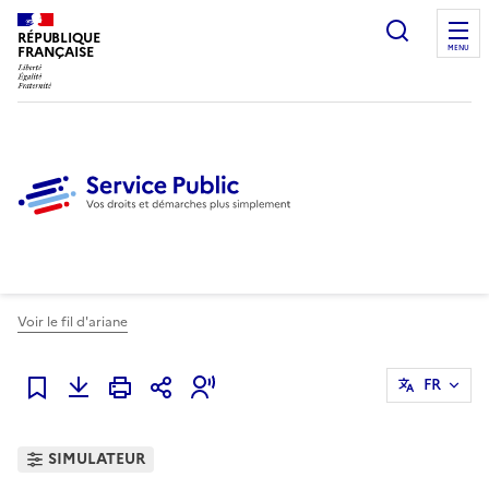
Ouvrir l
RÉPUBLIQUE
FRANÇAISE
MENU
Voir le fil d'ariane
FR
Ajouter à mes favoris
SIMULATEUR