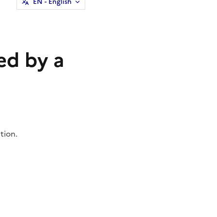
EN
- English
ed by a
tion.