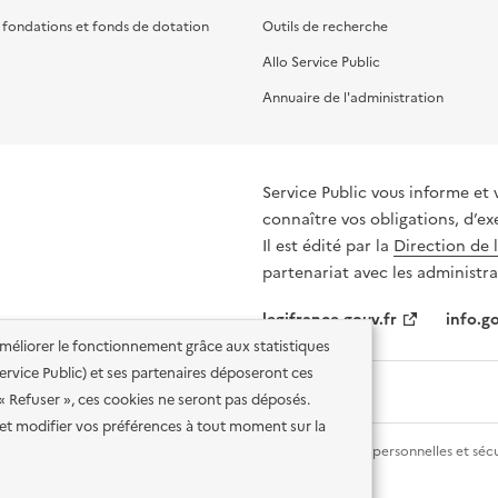
, fondations et fonds de dotation
Outils de recherche
Allo Service Public
Annuaire de l'administration
Service Public vous informe et 
connaître vos obligations, d’ex
Il est édité par la
Direction de 
partenariat avec les administra
legifrance.gouv.fr
info.go
'améliorer le fonctionnement grâce aux statistiques
 Service Public) et ses partenaires déposeront ces
 « Refuser », ces cookies ne seront pas déposés.
et modifier vos préférences à tout moment sur la
lité des services en ligne
Mentions légales
Données personnelles et sécu