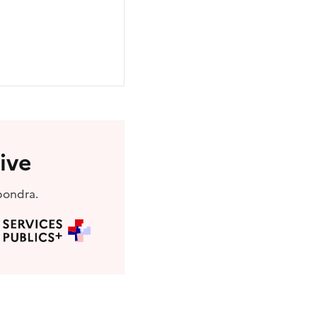
ive
pondra.