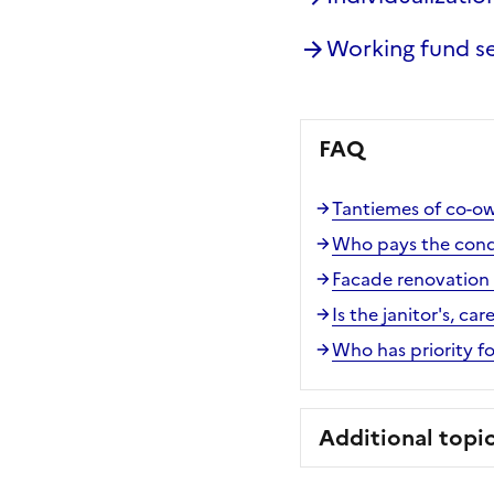
Working fund s
FAQ
Tantiemes of co-own
Who pays the condo
Facade renovation 
Is the janitor's, ca
Who has priority f
Additional topi