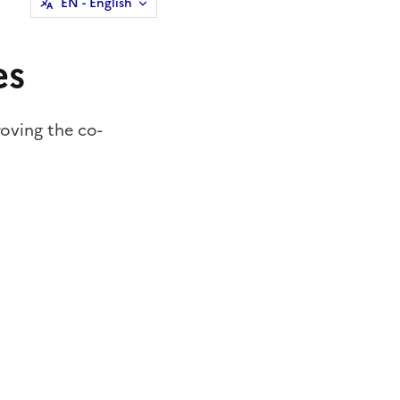
EN
- English
es
roving the co-