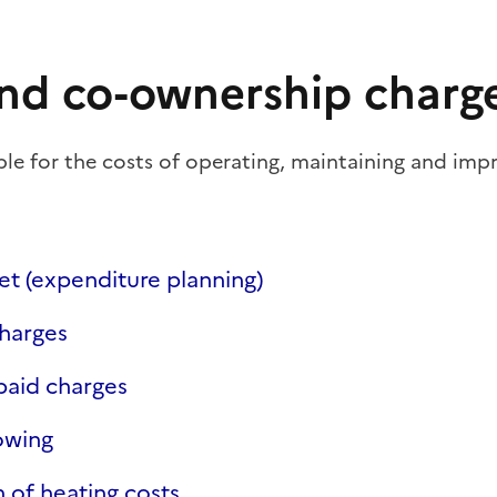
nd co-ownership charg
ble for the costs of operating, maintaining and imp
t (expenditure planning)
harges
paid charges
owing
n of heating costs