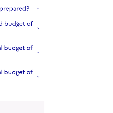
 prepared?
d budget of
l budget of
l budget of