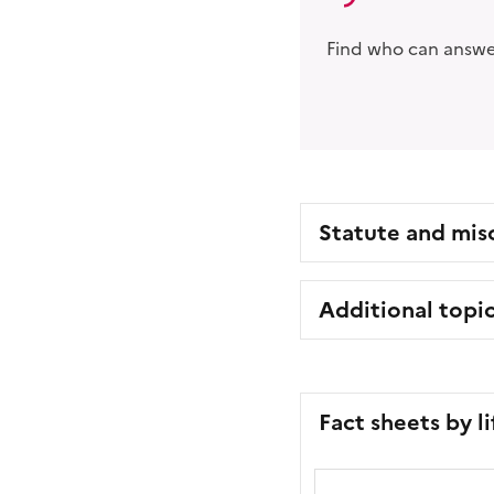
Find who can answer
Statute and mis
Additional topi
Fact sheets by l