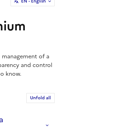
EN
- English
nium
ial management of a
parency and control
to know.
Unfold all
a