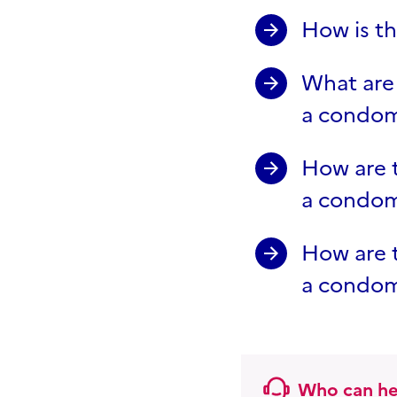
How is t
What are
a condo
How are 
a condom
How are 
a condom
Who can he