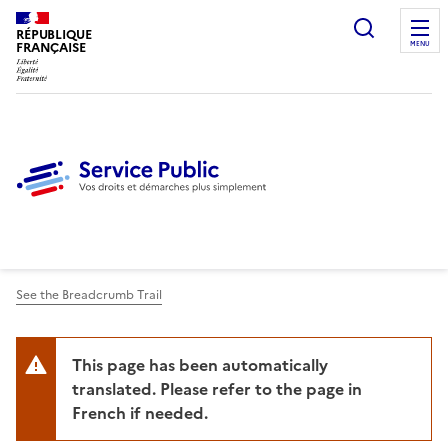
Ouvrir l
RÉPUBLIQUE
FRANÇAISE
MENU
See the Breadcrumb Trail
This page has been automatically
translated. Please refer to the page in
French if needed.