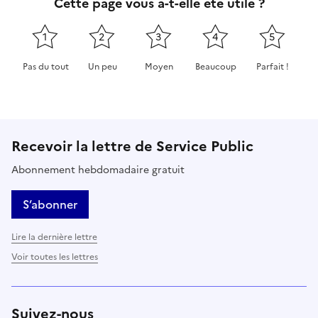
Cette page vous a-t-elle été utile ?
1
2
3
4
5
Pas du tout
Un peu
Moyen
Beaucoup
Parfait !
Cette page ne pas m'a pas du tout été utile
Cette page m'a été un peu utile
Cette page m'a été moyennement 
Cette page m'a été très 
Cette page m'
Recevoir la lettre de Service Public
Abonnement hebdomadaire gratuit
S’abonner
Lire la dernière lettre
Voir toutes les lettres
Suivez-nous