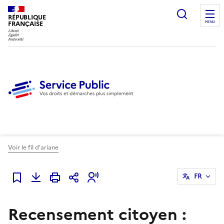
Ouvrir l
RÉPUBLIQUE
FRANÇAISE
MENU
Voir le fil d'ariane
FR
Ajouter à mes favoris
Recensement citoyen :