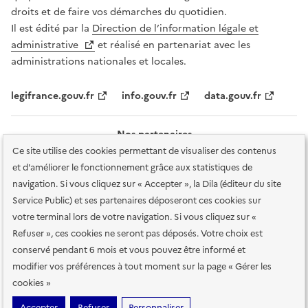
droits et de faire vos démarches du quotidien.
Il est édité par la
Direction de l’information légale et
administrative
et réalisé en partenariat avec les
administrations nationales et locales.
legifrance.gouv.fr
info.gouv.fr
data.gouv.fr
Nos partenaires
Ce site utilise des cookies permettant de visualiser des contenus
et d'améliorer le fonctionnement grâce aux statistiques de
navigation. Si vous cliquez sur « Accepter », la Dila (éditeur du site
Service Public) et ses partenaires déposeront ces cookies sur
votre terminal lors de votre navigation. Si vous cliquez sur «
Plan du site
Accessibilité : totalement conforme
Accessibilité des
Refuser », ces cookies ne seront pas déposés. Votre choix est
services en ligne
Mentions légales
Données personnelles et sécurité
conservé pendant 6 mois et vous pouvez être informé et
modifier vos préférences à tout moment sur la page « Gérer les
Conditions générales d'utilisation
Gestion des cookies
cookies »
Sauf mention contraire, tous les contenus de ce site sont sous
licence
Accepter
Refuser
Personnaliser