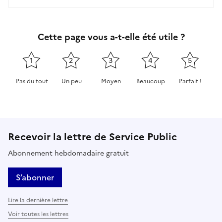
Cette page vous a-t-elle été utile ?
1
2
3
4
5
Pas du tout
Un peu
Moyen
Beaucoup
Parfait !
Cette page ne pas m'a pas du tout été utile
Cette page m'a été un peu utile
Cette page m'a été moyennement 
Cette page m'a été très 
Cette page m'
Recevoir la lettre de Service Public
Abonnement hebdomadaire gratuit
S’abonner
Lire la dernière lettre
Voir toutes les lettres