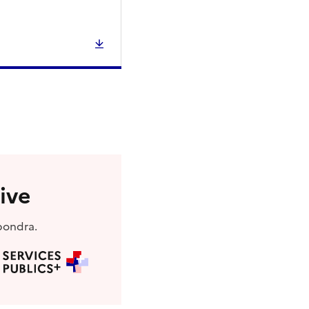
ive
pondra.