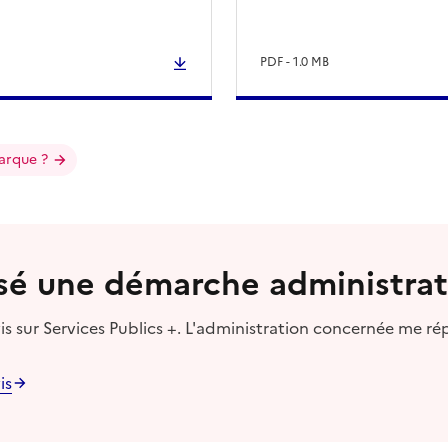
PDF - 1.0 MB
arque ?
lisé une démarche administrat
s sur Services Publics +. L'administration concernée me ré
is