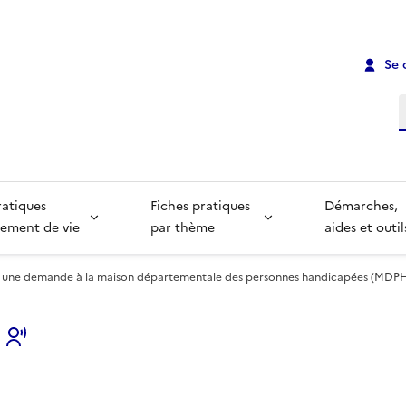
Se 
R
ratiques
Fiches pratiques
Démarches,
ement de vie
par thème
aides et outil
e à une demande à la maison départementale des personnes handicapées (MDP
s