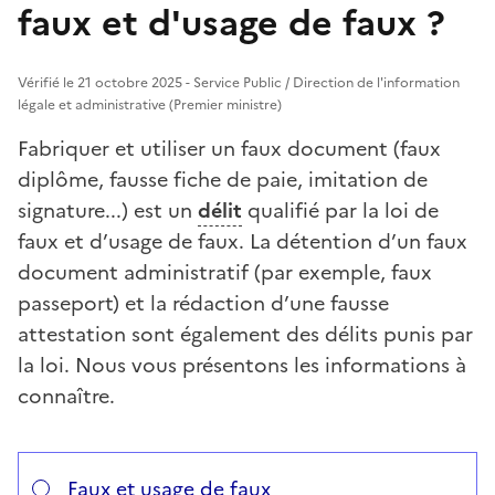
faux et d'usage de faux ?
Vérifié le 21 octobre 2025 - Service Public / Direction de l'information
légale et administrative (Premier ministre)
Fabriquer et utiliser un faux document (faux
diplôme, fausse fiche de paie, imitation de
signature...) est un
délit
qualifié par la loi de
faux et d’usage de faux. La détention d’un faux
document administratif (par exemple, faux
passeport) et la rédaction d’une fausse
attestation sont également des délits punis par
la loi. Nous vous présentons les informations à
connaître.
Répondez aux questions successives et les réponses s’
Vous avez choisi
Choisissez votre cas
Faux et usage de faux