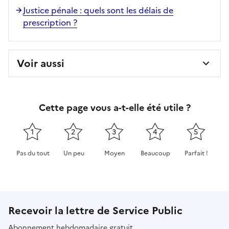
Justice pénale : quels sont les délais de
prescription ?
Voir aussi
Cette page vous a-t-elle été utile ?
1
2
3
4
5
Pas du tout
Un peu
Moyen
Beaucoup
Parfait !
Cette page ne pas m'a pas du tout été utile
Cette page m'a été un peu utile
Cette page m'a été moyennement 
Cette page m'a été très 
Cette page m'
Recevoir la lettre de Service Public
Abonnement hebdomadaire gratuit