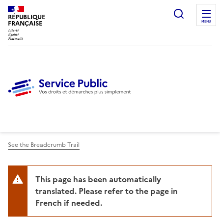
Ouvrir l
RÉPUBLIQUE
FRANÇAISE
MENU
See the Breadcrumb Trail
This page has been automatically
translated. Please refer to the page in
French if needed.