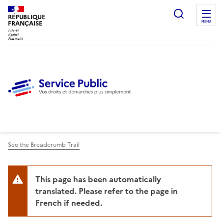
Ouvrir l
RÉPUBLIQUE
FRANÇAISE
MENU
See the Breadcrumb Trail
This page has been automatically
translated. Please refer to the page in
French if needed.