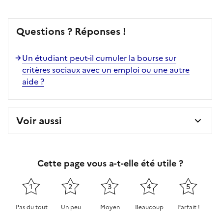
Questions ? Réponses !
Un étudiant peut-il cumuler la bourse sur
critères sociaux avec un emploi ou une autre
aide ?
Voir aussi
Cette page vous a-t-elle été utile ?
1
2
3
4
5
Pas du tout
Un peu
Moyen
Beaucoup
Parfait !
Cette page ne pas m'a pas du tout été utile
Cette page m'a été un peu utile
Cette page m'a été moyennement 
Cette page m'a été très 
Cette page m'