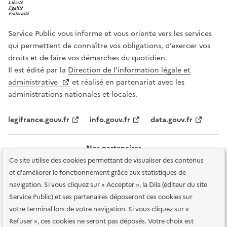
Service Public vous informe et vous oriente vers les services
qui permettent de connaître vos obligations, d’exercer vos
droits et de faire vos démarches du quotidien.
Il est édité par la
Direction de l’information légale et
administrative
et réalisé en partenariat avec les
administrations nationales et locales.
legifrance.gouv.fr
info.gouv.fr
data.gouv.fr
Nos partenaires
Ce site utilise des cookies permettant de visualiser des contenus
et d'améliorer le fonctionnement grâce aux statistiques de
navigation. Si vous cliquez sur « Accepter », la Dila (éditeur du site
Service Public) et ses partenaires déposeront ces cookies sur
votre terminal lors de votre navigation. Si vous cliquez sur «
Plan du site
Accessibilité : totalement conforme
Accessibilité des
Refuser », ces cookies ne seront pas déposés. Votre choix est