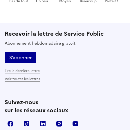
Pas du tout
Un peu
Moyen
Beaucoup
Parfait !
Cette page ne pas m'a pas du tout été utile
Cette page m'a été un peu utile
Cette page m'a été moyennement 
Cette page m'a été très 
Cette page m'
Recevoir la lettre de Service Public
Abonnement hebdomadaire gratuit
S’abonner
Lire la dernière lettre
Voir toutes les lettres
Suivez-nous
sur les réseaux sociaux
Facebook
TikTok
LinkedIn
Instagram
YouTube