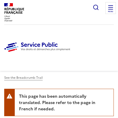
Ouvrir l
RÉPUBLIQUE
FRANÇAISE
MENU
See the Breadcrumb Trail
This page has been automatically
translated. Please refer to the page in
French if needed.