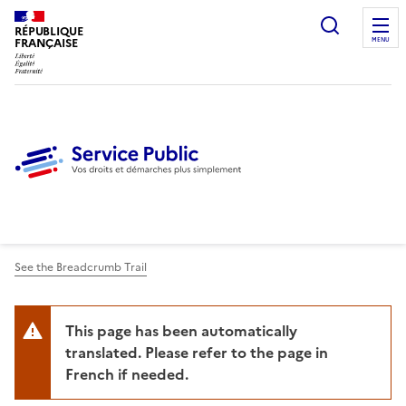
Ouvrir l
RÉPUBLIQUE
FRANÇAISE
MENU
See the Breadcrumb Trail
This page has been automatically
translated. Please refer to the page in
French if needed.