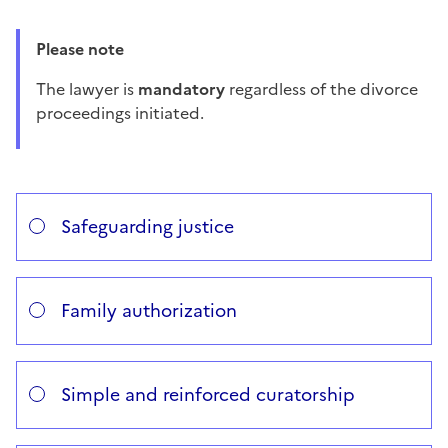
Please note
The lawyer is
mandatory
regardless of the divorce
proceedings initiated.
Répondez aux questions successives et les réponses s’
Vous avez choisi
Choisissez votre cas
Safeguarding justice
Family authorization
Simple and reinforced curatorship