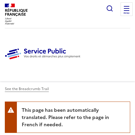
Ouvrir l
RÉPUBLIQUE
FRANÇAISE
MENU
See the Breadcrumb Trail
This page has been automatically
translated. Please refer to the page in
French if needed.