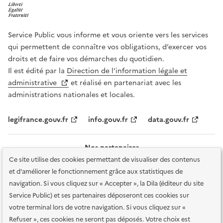
Service Public vous informe et vous oriente vers les services
qui permettent de connaître vos obligations, d’exercer vos
droits et de faire vos démarches du quotidien.
Il est édité par la
Direction de l’information légale et
administrative
et réalisé en partenariat avec les
administrations nationales et locales.
legifrance.gouv.fr
info.gouv.fr
data.gouv.fr
Nos partenaires
Ce site utilise des cookies permettant de visualiser des contenus
et d'améliorer le fonctionnement grâce aux statistiques de
navigation. Si vous cliquez sur « Accepter », la Dila (éditeur du site
Service Public) et ses partenaires déposeront ces cookies sur
votre terminal lors de votre navigation. Si vous cliquez sur «
Plan du site
Accessibilité : totalement conforme
Accessibilité des
Refuser », ces cookies ne seront pas déposés. Votre choix est