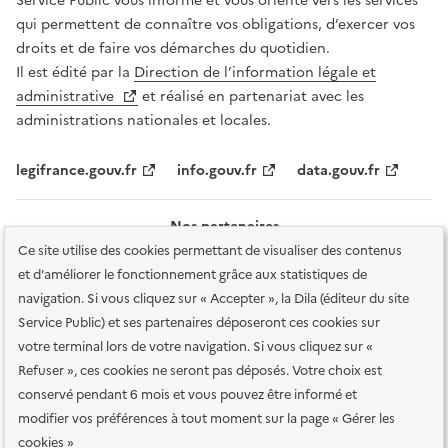
Service Public vous informe et vous oriente vers les services
qui permettent de connaître vos obligations, d’exercer vos
droits et de faire vos démarches du quotidien.
Il est édité par la
Direction de l’information légale et
administrative
et réalisé en partenariat avec les
administrations nationales et locales.
legifrance.gouv.fr
info.gouv.fr
data.gouv.fr
Nos partenaires
Ce site utilise des cookies permettant de visualiser des contenus
et d'améliorer le fonctionnement grâce aux statistiques de
navigation. Si vous cliquez sur « Accepter », la Dila (éditeur du site
Service Public) et ses partenaires déposeront ces cookies sur
votre terminal lors de votre navigation. Si vous cliquez sur «
Plan du site
Accessibilité : totalement conforme
Accessibilité des
Refuser », ces cookies ne seront pas déposés. Votre choix est
services en ligne
Mentions légales
Données personnelles et sécurité
conservé pendant 6 mois et vous pouvez être informé et
modifier vos préférences à tout moment sur la page « Gérer les
Conditions générales d'utilisation
Gestion des cookies
cookies »