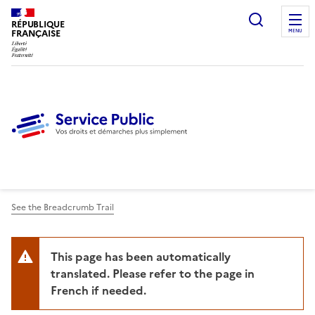
Ouvrir l
RÉPUBLIQUE
FRANÇAISE
MENU
See the Breadcrumb Trail
This page has been automatically
translated. Please refer to the page in
French if needed.