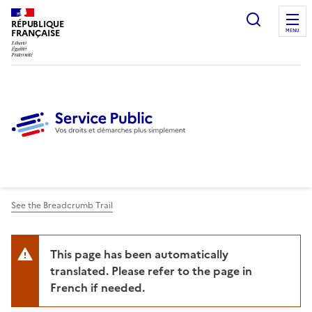
Ouvrir l
RÉPUBLIQUE
FRANÇAISE
MENU
See the Breadcrumb Trail
This page has been automatically
translated. Please refer to the page in
French if needed.