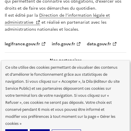
qui permettent de connaître vos obligations, d’exercer vos
droits et de faire vos démarches du quotidien.
Il est édité par la
Direction de l’information légale et
administrative
et réalisé en partenariat avec les
administrations nationales et locales.
legifrance.gouv.fr
info.gouv.fr
data.gouv.fr
Nos partenaires
Ce site utilise des cookies permettant de visualiser des contenus
et d'améliorer le fonctionnement grâce aux statistiques de
navigation. Si vous cliquez sur « Accepter », la Dila (éditeur du site
Service Public) et ses partenaires déposeront ces cookies sur
votre terminal lors de votre navigation. Si vous cliquez sur «
Plan du site
Accessibilité : totalement conforme
Accessibilité des
Refuser », ces cookies ne seront pas déposés. Votre choix est
services en ligne
Mentions légales
Données personnelles et sécurité
conservé pendant 6 mois et vous pouvez être informé et
modifier vos préférences à tout moment sur la page « Gérer les
Conditions générales d'utilisation
Gestion des cookies
cookies »