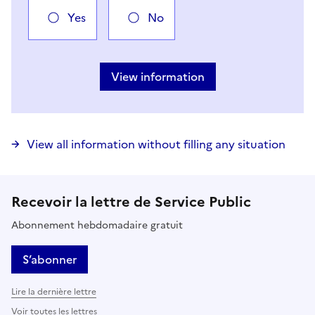
Yes
No
Vous avez choisi
Choisir votre cas
View information
View all information without filling any situation
Recevoir la lettre de Service Public
Abonnement hebdomadaire gratuit
S’abonner
Lire la dernière lettre
Voir toutes les lettres