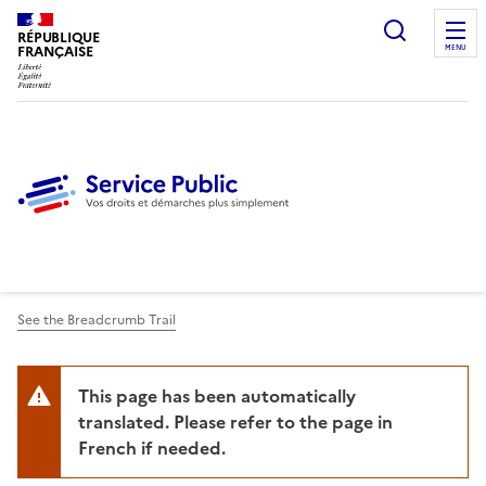
Ouvrir l
RÉPUBLIQUE
FRANÇAISE
MENU
See the Breadcrumb Trail
This page has been automatically
translated. Please refer to the page in
French if needed.