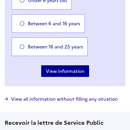
Under 6 years old
Between 6 and 16 years
Between 16 and 25 years
Vous avez choisi
Choisir votre cas
View information
View all information without filling any situation
Recevoir la lettre de Service Public