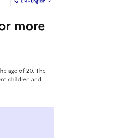
EN
- English
 or more
the age of 20. The
nt children and