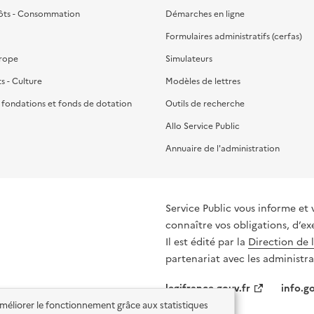
ôts - Consommation
Démarches en ligne
Formulaires administratifs (cerfas)
urope
Simulateurs
ts - Culture
Modèles de lettres
, fondations et fonds de dotation
Outils de recherche
Allo Service Public
Annuaire de l'administration
Service Public vous informe et vous or
connaître vos obligations, d’ex
Il est édité par la
Direction de 
partenariat avec les administra
legifrance.gouv.fr
info.go
'améliorer le fonctionnement grâce aux statistiques