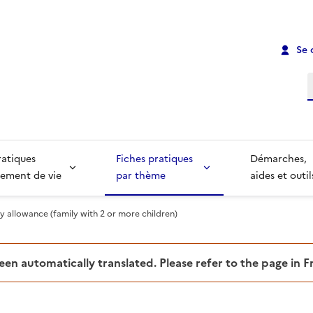
Se 
R
ratiques
Fiches pratiques
Démarches,
ement de vie
par thème
aides et outil
y allowance (family with 2 or more children)
been automatically translated. Please refer to the page in 