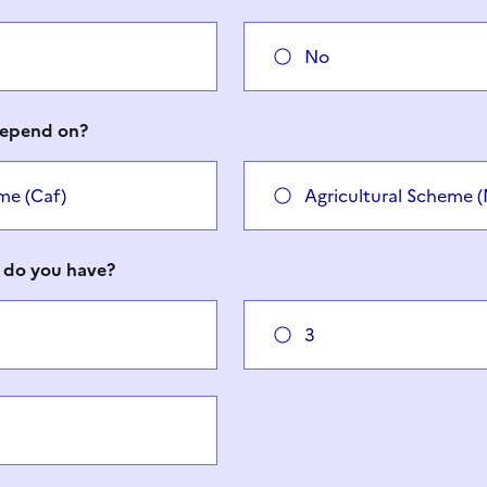
No
depend on?
me (Caf)
Agricultural Scheme 
 do you have?
3