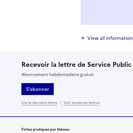
Vous avez choisi
Choisir votre cas
View all information
Recevoir la lettre de Service Public
Abonnement hebdomadaire gratuit
S’abonner
Lire la dernière lettre
Voir toutes les lettres
Fiches pratiques par thèmes