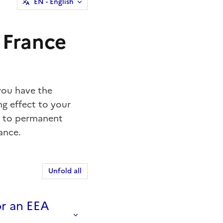
EN
- English
 France
 you have the
ng effect to your
ht to permanent
rance.
Unfold all
or an EEA