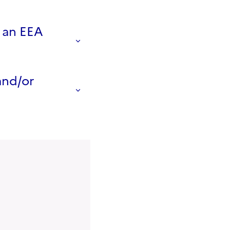
r an EEA
and/or