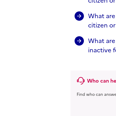
citizen or
What are 
citizen or
What are 
inactive 
Who can he
Find who can answer