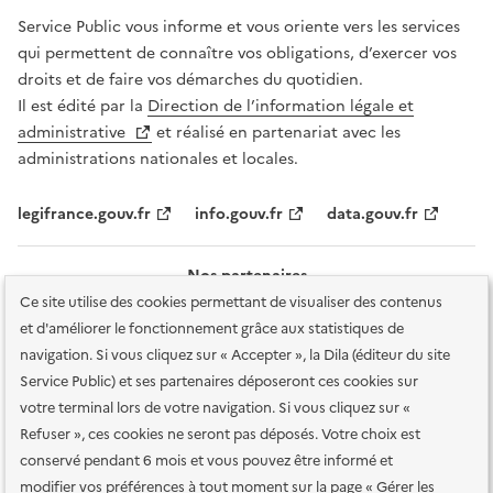
Service Public vous informe et vous oriente vers les services
qui permettent de connaître vos obligations, d’exercer vos
droits et de faire vos démarches du quotidien.
Il est édité par la
Direction de l’information légale et
administrative
et réalisé en partenariat avec les
administrations nationales et locales.
legifrance.gouv.fr
info.gouv.fr
data.gouv.fr
Nos partenaires
Ce site utilise des cookies permettant de visualiser des contenus
et d'améliorer le fonctionnement grâce aux statistiques de
navigation. Si vous cliquez sur « Accepter », la Dila (éditeur du site
Service Public) et ses partenaires déposeront ces cookies sur
votre terminal lors de votre navigation. Si vous cliquez sur «
Plan du site
Accessibilité : totalement conforme
Accessibilité des
Refuser », ces cookies ne seront pas déposés. Votre choix est
services en ligne
Mentions légales
Données personnelles et sécurité
conservé pendant 6 mois et vous pouvez être informé et
modifier vos préférences à tout moment sur la page « Gérer les