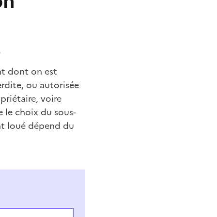
on
)
nt dont on est
erdite, ou autorisée
priétaire, voire
e le choix du sous-
nt loué dépend du