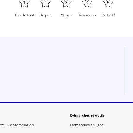
1
2
3
4
5
Pas du tout
Un peu
Moyen
Beaucoup
Parfait !
Cette page ne pas m'a pas du tout été utile
Cette page m'a été un peu utile
Cette page m'a été moyennement
Cette page m'a été très 
Cette page m'a
Démarches et outils
ôts - Consommation
Démarches en ligne