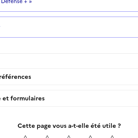
« Défense + »
r
 références
e et formulaires
Cette page vous a-t-elle été utile ?