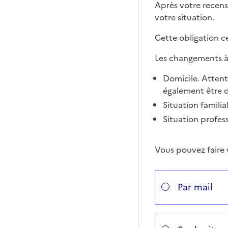
En Franc
Après votre recen
votre situation.
Cette obligation ce
Les changements à 
Domicile. Attent
également être d
Situation familia
Situation profess
Vous pouvez faire 
Répondez aux quest
Vous avez choisi
Choisissez votre ca
Par mail