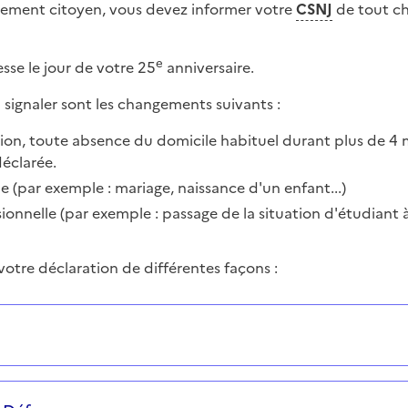
e
sement citoyen, vous devez informer votre
CSNJ
de tout c
e
sse le jour de votre 25
anniversaire.
signaler sont les changements suivants :
ion, toute absence du domicile habituel durant plus de 4 
éclarée.
le (par exemple : mariage, naissance d'un enfant...)
ionnelle (par exemple : passage de la situation d'étudiant à 
votre déclaration de différentes façons :
ions successives et les réponses s’afficheront automati
s