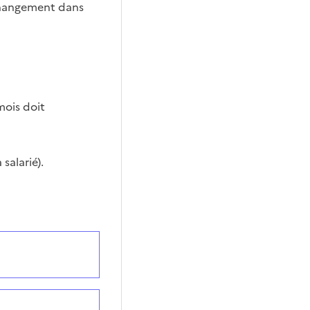
hangement dans
mois doit
salarié).
quement