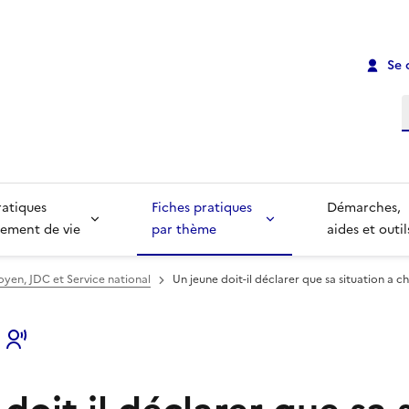
Se 
R
ratiques
Fiches pratiques
Démarches,
ement de vie
par thème
aides et outil
yen, JDC et Service national
Un jeune doit-il déclarer que sa situation a c
s