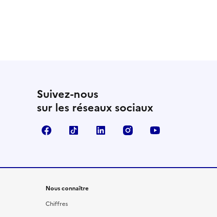
 utile
utile
 été parfaitement utile
Suivez-nous
sur les réseaux sociaux
Facebook
TikTok
LinkedIn
Instagram
YouTube
Nous connaître
Chiffres