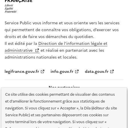
FRANÇAISE
Service Public vous informe et vous oriente vers les services
qui permettent de connaître vos obligations, d’exercer vos
droits et de faire vos démarches du quotidien.
Il est édité par la
Direction de l’information légale et
administrative
et réalisé en partenariat avec les
administrations nationales et locales.
legifrance.gouv.fr
info.gouv.fr
data.gouv.fr
Nos partenaires
Ce site utilise des cookies permettant de visualiser des contenus
et d'améliorer le fonctionnement grâce aux statistiques de
navigation. Si vous cliquez sur « Accepter », la Dila (éditeur du site
Service Public) et ses partenaires déposeront ces cookies sur
votre terminal lors de votre navigation. Si vous cliquez sur «
Plan du site
Accessibilité : totalement conforme
Accessibilité des