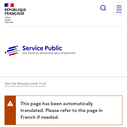
Ouvrir l
RÉPUBLIQUE
FRANÇAISE
MENU
See the Breadcrumb Trail
This page has been automatically
translated. Please refer to the page in
French if needed.