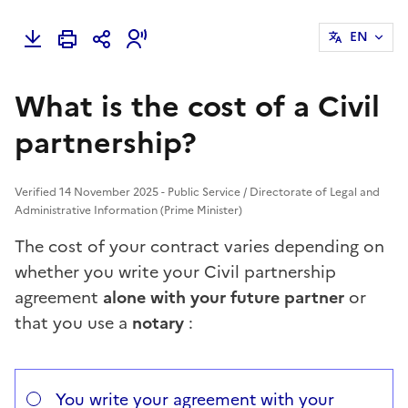
EN
What is the cost of a Civil
partnership?
Verified 14 November 2025 - Public Service / Directorate of Legal and
Administrative Information (Prime Minister)
The cost of your contract varies depending on
whether you write your Civil partnership
agreement
alone with your future partner
or
that you use a
notary
:
Répondez aux questions successives et les réponses s’
Vous avez choisi
Choisissez votre cas
You write your agreement with your