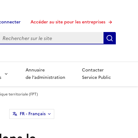
connecter
Accéder au site pour les entreprises
echerche
Recherche
Annuaire
Contacter
s
de l’administration
Service Public
ique territoriale (FPT)
FR
- Français