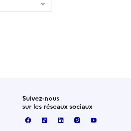
 utile
utile
 été parfaitement utile
Suivez-nous
sur les réseaux sociaux
Facebook
TikTok
LinkedIn
Instagram
YouTube