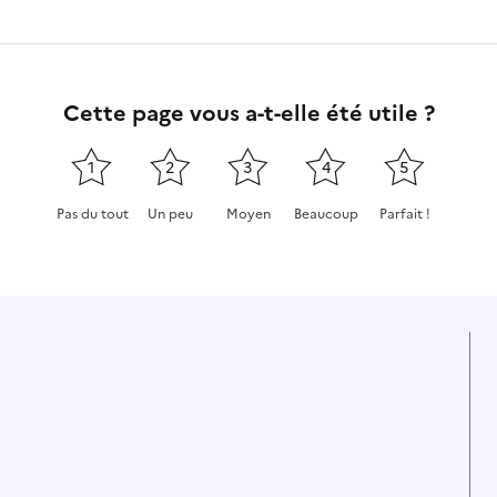
Cette page vous a-t-elle été utile ?
1
2
3
4
5
Pas du tout
Un peu
Moyen
Beaucoup
Parfait !
Cette page ne pas m'a pas du tout été utile
Cette page m'a été un peu utile
Cette page m'a été moyennement
Cette page m'a été très 
Cette page m'a