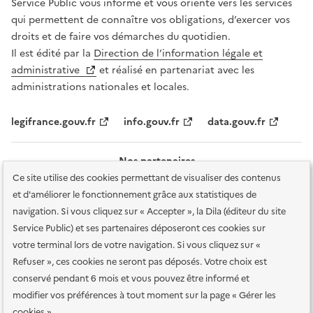
Service Public vous informe et vous oriente vers les services
qui permettent de connaître vos obligations, d’exercer vos
droits et de faire vos démarches du quotidien.
Il est édité par la
Direction de l’information légale et
administrative
et réalisé en partenariat avec les
administrations nationales et locales.
legifrance.gouv.fr
info.gouv.fr
data.gouv.fr
Nos partenaires
Ce site utilise des cookies permettant de visualiser des contenus
et d'améliorer le fonctionnement grâce aux statistiques de
navigation. Si vous cliquez sur « Accepter », la Dila (éditeur du site
Service Public) et ses partenaires déposeront ces cookies sur
votre terminal lors de votre navigation. Si vous cliquez sur «
Plan du site
Accessibilité : totalement conforme
Accessibilité des
Refuser », ces cookies ne seront pas déposés. Votre choix est
services en ligne
Mentions légales
Données personnelles et sécurité
conservé pendant 6 mois et vous pouvez être informé et
modifier vos préférences à tout moment sur la page « Gérer les
Conditions générales d'utilisation
Gestion des cookies
cookies »