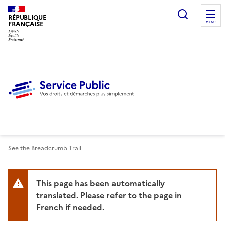
Ouvrir l
RÉPUBLIQUE
FRANÇAISE
MENU
See the Breadcrumb Trail
This page has been automatically
translated. Please refer to the page in
French if needed.