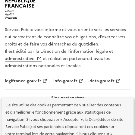
RÉPUBLIQUE
FRANÇAISE
Service Public vous informe et vous oriente vers les services
qui permettent de connaître vos obligations, d’exercer vos
droits et de faire vos démarches du quotidien.
Il est édité par la
Direction de l’information légale et
administrative
et réalisé en partenariat avec les
administrations nationales et locales.
legifrance.gouv.fr
info.gouv.fr
data.gouv.fr
Nos partenaires
Ce site utilise des cookies permettant de visualiser des contenus
et d'améliorer le fonctionnement grâce aux statistiques de
navigation. Si vous cliquez sur « Accepter », la Dila (éditeur du site
Service Public) et ses partenaires déposeront ces cookies sur
votre terminal lors de votre navigation. Si vous cliquez sur «