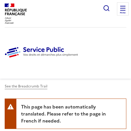
Ouvrir l
RÉPUBLIQUE
FRANÇAISE
MENU
See the Breadcrumb Trail
This page has been automatically
translated. Please refer to the page in
French if needed.