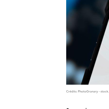
Image 1
Crédits: PhotoGranary - stoc