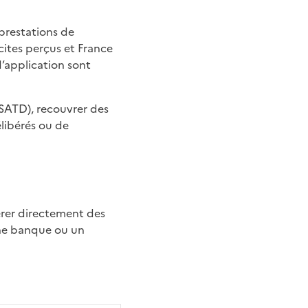
s prestations de
cites perçus et France
d’application sont
 (SATD), recouvrer des
libérés ou de
une banque ou un