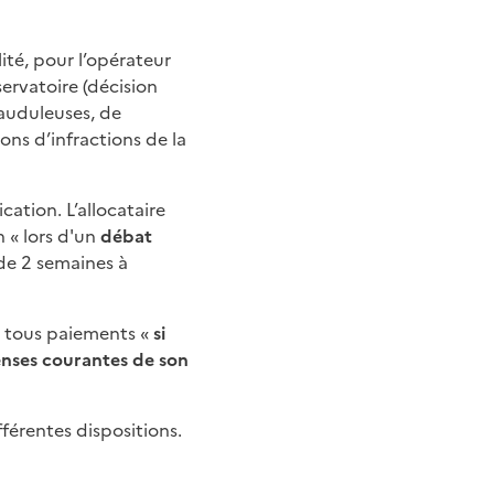
lité, pour l’opérateur
ervatoire (décision
rauduleuses, de
ns d’infractions de la
cation. L’allocataire
n « lors d'un
débat
 de 2 semaines à
de tous paiements «
si
enses courantes de son
férentes dispositions.