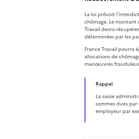
La loi prévoit l'interdi
chômage. Le montant des
Travail devra récupérer
déterminées par les part
France Travail pourra é
allocations de chômage
manœuvres frauduleuses,
Rappel
La saisie administrative à tiers détenteur permet à l'administration de récupérer directement des
sommes dues par u
employeur par ex