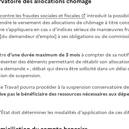
vatoire des allocations chômage
e contre les fraudes sociales et fiscales
introduit la possibi
pendre le versement des allocations de chômage à titre cons
ure s’appliquera en cas « d'indices sérieux de manœuvres f
du demandeur d’emploi] à ses obligations ou de commissio
être
d’une durée maximum de 3 mois
à compter de sa notifi
présenter des éléments permettant de rétablir son allocatio
a demande » ; débat qui devra être sollicité dans un délai
tion de suspension.
nce Travail pourra procéder à la suspension conservatoire 
ive pas le bénéficiaire des ressources nécessaires aux dép
État doit déterminer les modalités d'application de ces dif
omiciliation du compte bancaire