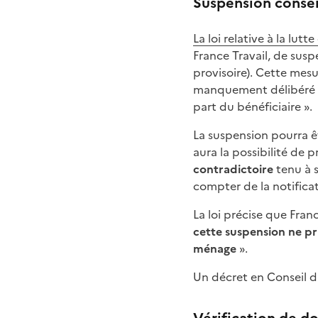
Suspension conser
La loi relative à la lutt
France Travail, de sus
provisoire). Cette mes
manquement délibéré [
part du bénéficiaire ».
La suspension pourra 
aura la possibilité de 
contradictoire
tenu à s
compter de la notifica
La loi précise que Fra
cette suspension ne pr
ménage
».
Un décret en Conseil d'
Vérification de d