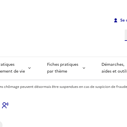
Se 
R
ratiques
Fiches pratiques
Démarches,
ement de vie
par thème
aides et outil
ons chômage peuvent désormais être suspendues en cas de suspicion de fraud
s