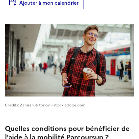
Ajouter à mon calendrier
Image 1
Crédits: Zamrznuti tonovi - stock.adobe.com
Quelles conditions pour bénéficier de
l’aide à la mobilité Parcoursup ?