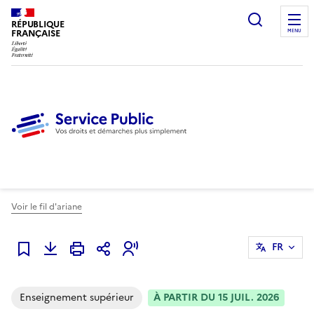
Ouvrir l
RÉPUBLIQUE
FRANÇAISE
MENU
Voir le fil d'ariane
FR
Ajouter à mes alertes
Enseignement supérieur
À PARTIR DU 15 JUIL. 2026