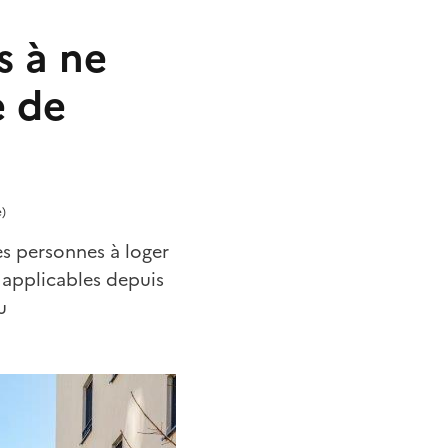
s à ne
e de
e)
es personnes à loger
applicables depuis
u