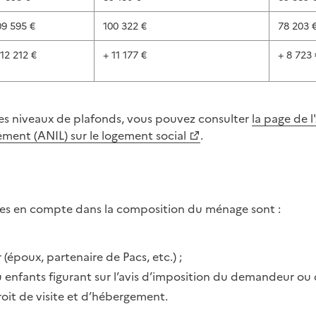
09 595 €
100 322 €
78 203 
 12 212 €
+ 11 177 €
+ 8 723 
res niveaux de plafonds, vous pouvez consulter
la page de 
gement (ANIL) sur le logement social
.
ises en compte dans la composition du ménage sont :
époux, partenaire de Pacs, etc.) ;
u enfants figurant sur l’avis d’imposition du demandeur o
roit de visite et d’hébergement.