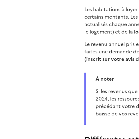
Les habitations à loye
certains montants. Les 
actualisés chaque anné
le logement) et de la
lo
Le revenu annuel pris e
faites une demande de
(inscrit sur votre avis
À noter
Si les revenus que vous avez perçus récemment ont baissé d'au moins 10 % par rapport à ceux de
2024, les ressour
précédant votre d
baisse de vos reve