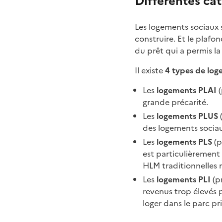
Différentes ca
Les logements sociaux 
construire. Et le plafo
du prêt qui a permis la
Il existe
4 types de log
Les
logements PLAI
(
grande précarité.
Les
logements PLUS
(
des logements sociau
Les
logements PLS
(p
est particulièrement
HLM traditionnelles m
Les
logements PLI
(p
revenus trop élevés p
loger dans le parc pr