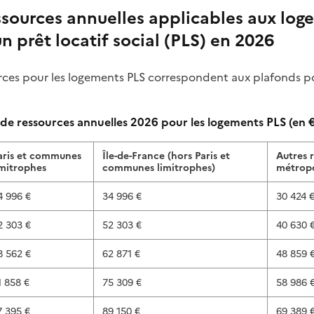
ssources annuelles applicables aux log
n prêt locatif social (PLS) en 2026
rces pour les logements PLS correspondent aux plafonds p
 de ressources annuelles 2026 pour les logements PLS (en 
aris et communes
Île-de-France (hors Paris et
Autres 
imitrophes
communes limitrophes)
métropo
4 996 €
34 996 €
30 424 
2 303 €
52 303 €
40 630 
8 562 €
62 871 €
48 859 
1 858 €
75 309 €
58 986 
7 395 €
89 150 €
69 389 