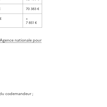
€
70 383 €
€
+
7 851 €
l'Agence nationale pour
u du codemandeur ;