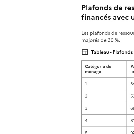
Plafonds de re
financés avec u
Les plafonds de ressou
majorés de 30 %.
Tableau - Plafonds
Catégorie de
P
ménage
l
1
3
2
5
3
6
4
8
5
9