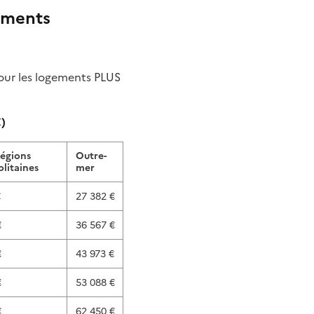
ements
our les logements PLUS
€)
régions
Outre-
litaines
mer
€
27 382 €
€
36 567 €
€
43 973 €
€
53 088 €
€
62 450 €