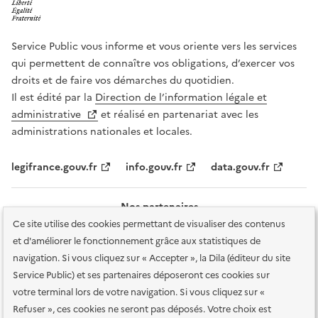
Service Public vous informe et vous oriente vers les services
qui permettent de connaître vos obligations, d’exercer vos
droits et de faire vos démarches du quotidien.
Il est édité par la
Direction de l’information légale et
administrative
et réalisé en partenariat avec les
administrations nationales et locales.
legifrance.gouv.fr
info.gouv.fr
data.gouv.fr
Nos partenaires
Ce site utilise des cookies permettant de visualiser des contenus
et d'améliorer le fonctionnement grâce aux statistiques de
navigation. Si vous cliquez sur « Accepter », la Dila (éditeur du site
Service Public) et ses partenaires déposeront ces cookies sur
votre terminal lors de votre navigation. Si vous cliquez sur «
Plan du site
Accessibilité : totalement conforme
Accessibilité des
Refuser », ces cookies ne seront pas déposés. Votre choix est