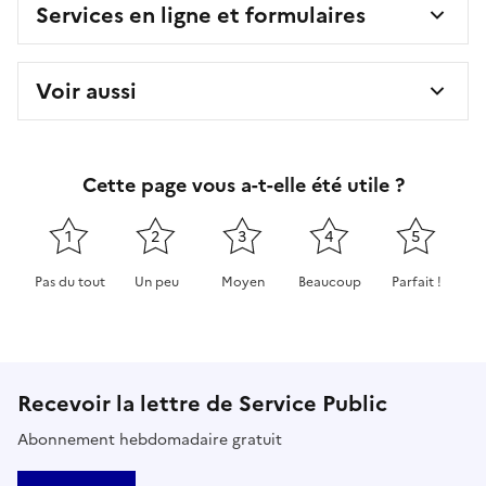
Services en ligne et formulaires
Voir aussi
Cette page vous a-t-elle été utile ?
1
2
3
4
5
Pas du tout
Un peu
Moyen
Beaucoup
Parfait !
Cette page ne pas m'a pas du tout été utile
Cette page m'a été un peu utile
Cette page m'a été moyennement 
Cette page m'a été très 
Cette page m'
Recevoir la lettre de Service Public
Abonnement hebdomadaire gratuit