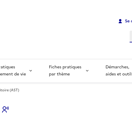
Se 
R
ratiques
Fiches pratiques
Démarches,
ement de vie
par thème
aides et outil
itoire (AST)
s