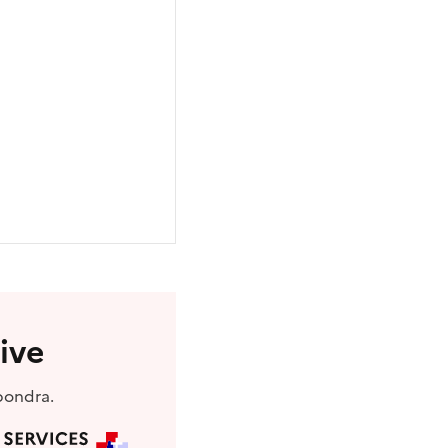
ive
pondra.