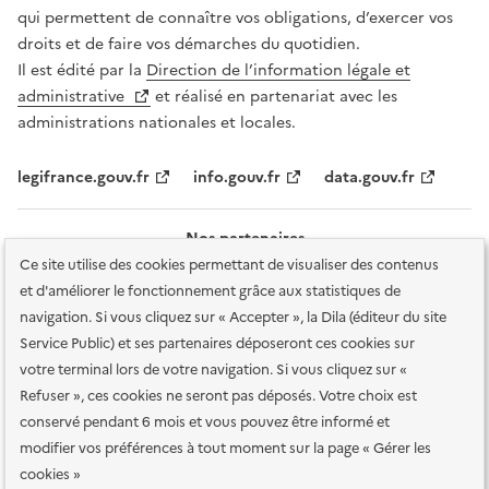
qui permettent de connaître vos obligations, d’exercer vos
droits et de faire vos démarches du quotidien.
Il est édité par la
Direction de l’information légale et
administrative
et réalisé en partenariat avec les
administrations nationales et locales.
legifrance.gouv.fr
info.gouv.fr
data.gouv.fr
Nos partenaires
Ce site utilise des cookies permettant de visualiser des contenus
et d'améliorer le fonctionnement grâce aux statistiques de
navigation. Si vous cliquez sur « Accepter », la Dila (éditeur du site
Service Public) et ses partenaires déposeront ces cookies sur
votre terminal lors de votre navigation. Si vous cliquez sur «
Plan du site
Accessibilité : totalement conforme
Accessibilité des
Refuser », ces cookies ne seront pas déposés. Votre choix est
services en ligne
Mentions légales
Données personnelles et sécurité
conservé pendant 6 mois et vous pouvez être informé et
modifier vos préférences à tout moment sur la page « Gérer les
Conditions générales d'utilisation
Gestion des cookies
cookies »