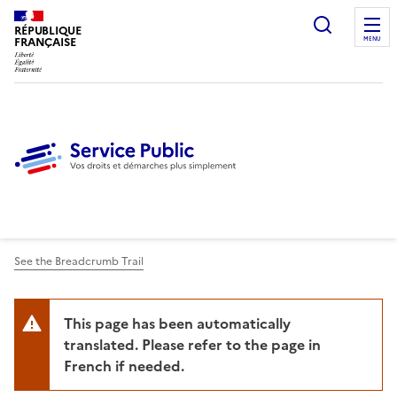
Ouvrir l
RÉPUBLIQUE
FRANÇAISE
MENU
See the Breadcrumb Trail
This page has been automatically
translated. Please refer to the page in
French if needed.