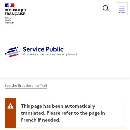
Ouvrir l
RÉPUBLIQUE
FRANÇAISE
MENU
See the Breadcrumb Trail
This page has been automatically
translated. Please refer to the page in
French if needed.