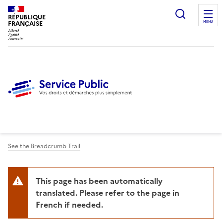
Ouvrir l
RÉPUBLIQUE
FRANÇAISE
MENU
See the Breadcrumb Trail
This page has been automatically
translated. Please refer to the page in
French if needed.