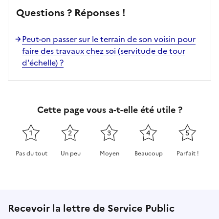
Questions ? Réponses !
Peut-on passer sur le terrain de son voisin pour
faire des travaux chez soi (servitude de tour
d'échelle) ?
Cette page vous a-t-elle été utile ?
1
2
3
4
5
Pas du tout
Un peu
Moyen
Beaucoup
Parfait !
Cette page ne pas m'a pas du tout été utile
Cette page m'a été un peu utile
Cette page m'a été moyennement 
Cette page m'a été très 
Cette page m'
Recevoir la lettre de Service Public