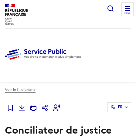
Ouvrir l
RÉPUBLIQUE
FRANÇAISE
MENU
Voir le fil d'ariane
FR
Ajouter à mes favoris
Conciliateur de justice