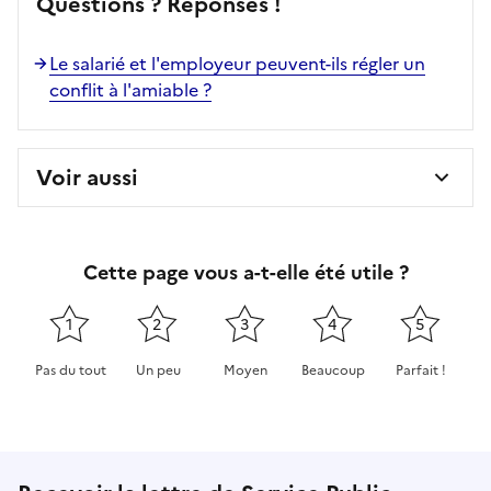
Questions ? Réponses !
Le salarié et l'employeur peuvent-ils régler un
conflit à l'amiable ?
Voir aussi
Cette page vous a-t-elle été utile ?
1
2
3
4
5
Pas du tout
Un peu
Moyen
Beaucoup
Parfait !
Cette page ne pas m'a pas du tout été utile
Cette page m'a été un peu utile
Cette page m'a été moyennement 
Cette page m'a été très 
Cette page m'