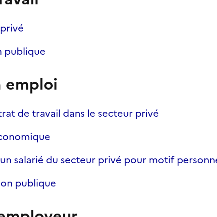
 privé
n publique
n emploi
at de travail dans le secteur privé
économique
un salarié du secteur privé pour motif personn
tion publique
 employeur