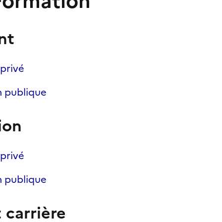
 Formation
nt
 privé
n publique
ion
 privé
n publique
 carrière