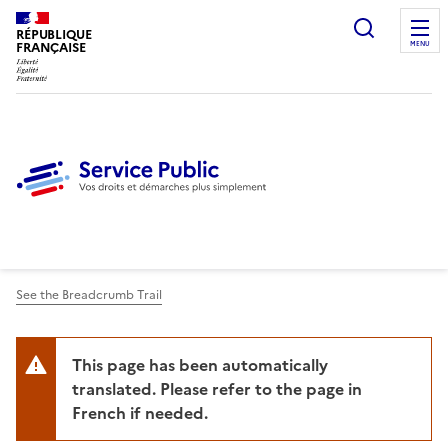
Ouvrir l
RÉPUBLIQUE
FRANÇAISE
MENU
See the Breadcrumb Trail
This page has been automatically
translated. Please refer to the page in
French if needed.