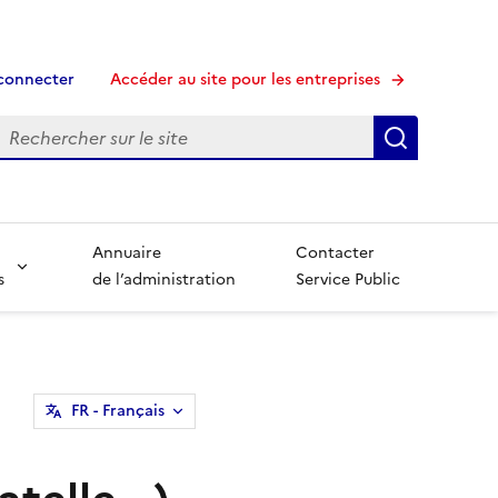
connecter
Accéder au site pour les entreprises
echerche
Recherche
Annuaire
Contacter
s
de l’administration
Service Public
FR
- Français