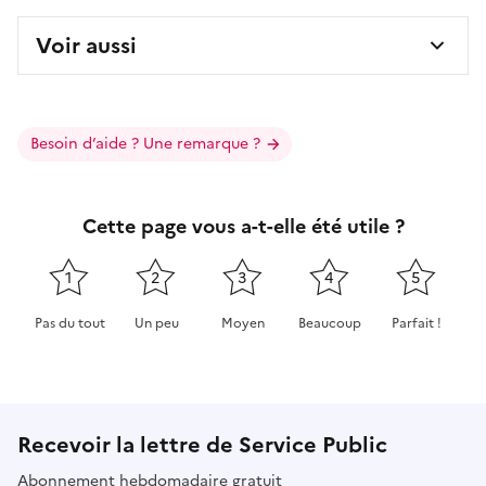
Voir aussi
Besoin d’aide ? Une remarque ?
Cette page vous a-t-elle été utile ?
1
2
3
4
5
Pas du tout
Un peu
Moyen
Beaucoup
Parfait !
Cette page ne pas m'a pas du tout été utile
Cette page m'a été un peu utile
Cette page m'a été moyennement 
Cette page m'a été très 
Cette page m'
Recevoir la lettre de Service Public
Abonnement hebdomadaire gratuit