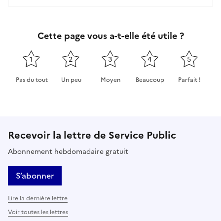
Cette page vous a-t-elle été utile ?
1
2
3
4
5
Pas du tout
Un peu
Moyen
Beaucoup
Parfait !
Cette page ne pas m'a pas du tout été utile
Cette page m'a été un peu utile
Cette page m'a été moyennement 
Cette page m'a été très 
Cette page m'
Recevoir la lettre de Service Public
Abonnement hebdomadaire gratuit
S’abonner
Lire la dernière lettre
Voir toutes les lettres