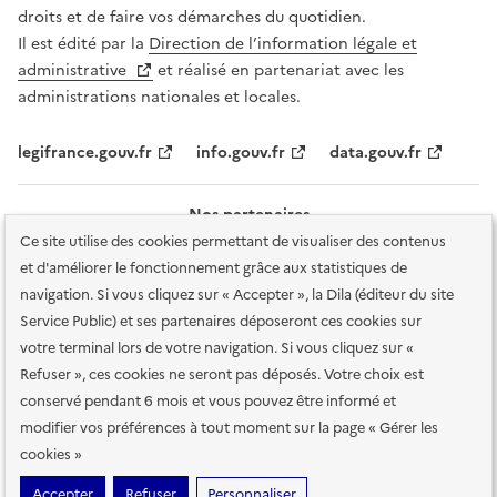
droits et de faire vos démarches du quotidien.
Il est édité par la
Direction de l’information légale et
administrative
et réalisé en partenariat avec les
administrations nationales et locales.
legifrance.gouv.fr
info.gouv.fr
data.gouv.fr
Nos partenaires
Ce site utilise des cookies permettant de visualiser des contenus
et d'améliorer le fonctionnement grâce aux statistiques de
navigation. Si vous cliquez sur « Accepter », la Dila (éditeur du site
Service Public) et ses partenaires déposeront ces cookies sur
votre terminal lors de votre navigation. Si vous cliquez sur «
Plan du site
Accessibilité : totalement conforme
Accessibilité des
Refuser », ces cookies ne seront pas déposés. Votre choix est
services en ligne
Mentions légales
Données personnelles et sécurité
conservé pendant 6 mois et vous pouvez être informé et
modifier vos préférences à tout moment sur la page « Gérer les
Conditions générales d'utilisation
Gestion des cookies
cookies »
Sauf mention contraire, tous les contenus de ce site sont sous
licence
Accepter
Refuser
Personnaliser