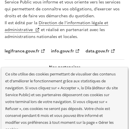
Service Public vous informe et vous oriente vers les services
qui permettent de connaître vos obligations, d’exercer vos
droits et de faire vos démarches du quotidien.
Il est édité par la
Direction de l’information légale et
administrative
et réalisé en partenariat avec les
administrations nationales et locales.
legifrance.gouv.fr
info.gouv.fr
data.gouv.fr
Nos partenaires
Ce site utilise des cookies permettant de visualiser des contenus
et d'améliorer le fonctionnement grâce aux statistiques de
navigation. Si vous cliquez sur « Accepter », la Dila (éditeur du site
Service Public) et ses partenaires déposeront ces cookies sur
votre terminal lors de votre navigation. Si vous cliquez sur «
Plan du site
Accessibilité : totalement conforme
Accessibilité des
Refuser », ces cookies ne seront pas déposés. Votre choix est
services en ligne
Mentions légales
Données personnelles et sécurité
conservé pendant 6 mois et vous pouvez être informé et
modifier vos préférences à tout moment sur la page « Gérer les
Conditions générales d'utilisation
Gestion des cookies