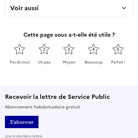
Voir aussi
Cette page vous a-t-elle été utile ?
1
2
3
4
5
Pas du tout
Un peu
Moyen
Beaucoup
Parfait !
Cette page ne pas m'a pas du tout été utile
Cette page m'a été un peu utile
Cette page m'a été moyennement 
Cette page m'a été très 
Cette page m'
Recevoir la lettre de Service Public
Abonnement hebdomadaire gratuit
S’abonner
Lire la dernière lettre