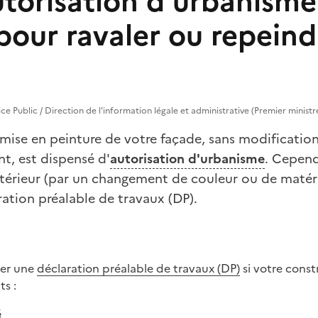
torisation d'urbanisme 
pour ravaler ou repeind
vice Public / Direction de l'information légale et administrative (Premier ministr
mise en peinture de votre façade, sans modification
t, est dispensé d'
autorisation d'urbanisme
. Cepend
xtérieur (par un changement de couleur ou de matér
ation préalable de travaux (DP).
ser une
déclaration préalable de travaux (DP)
si votre const
ts :
é