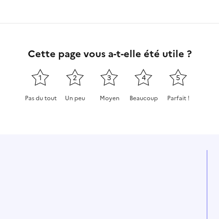
Cette page vous a-t-elle été utile ?
1
2
3
4
5
Pas du tout
Un peu
Moyen
Beaucoup
Parfait !
Cette page ne pas m'a pas du tout été utile
Cette page m'a été un peu utile
Cette page m'a été moyennement
Cette page m'a été très 
Cette page m'a