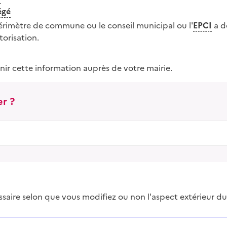
égé
imètre de commune ou le conseil municipal ou l'
EPCI
a d
orisation.
nir cette information auprès de votre mairie.
r ?
saire selon que vous modifiez ou non l'aspect extérieur du
 successives et les réponses s’afficheront automatiquem