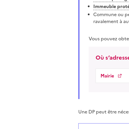
Immeuble prot
Commune ou pér
ravalement à aut
Vous pouvez obte
Où s’adresse
Mairie
Une DP peut être néces
Répondez aux questions
Vous avez choisi
Choisissez votre cas