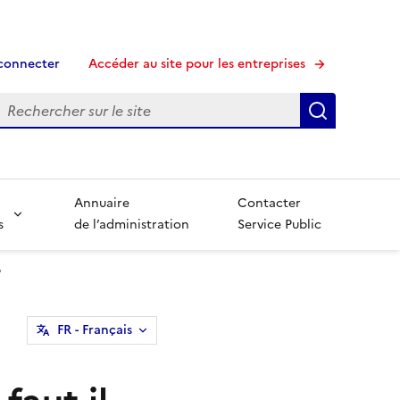
connecter
Accéder au site pour les entreprises
echerche
Recherche
Annuaire
Contacter
s
de l’administration
Service Public
?
FR
- Français