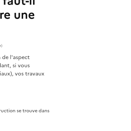
faut-il
re une
e)
 de l'aspect
ant, si vous
iaux), vos travaux
ruction se trouve dans