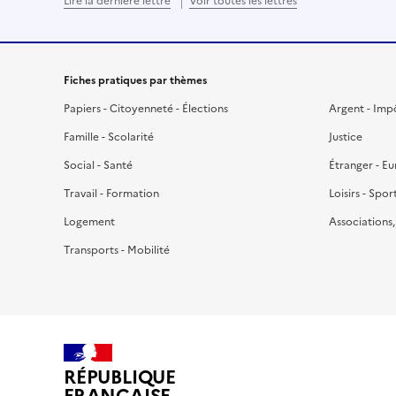
Lire la dernière lettre
Voir toutes les lettres
Fiches pratiques par thèmes
Papiers - Citoyenneté - Élections
Argent - Imp
Famille - Scolarité
Justice
Social - Santé
Étranger - E
Travail - Formation
Loisirs - Spor
Logement
Associations
Transports - Mobilité
RÉPUBLIQUE
FRANÇAISE