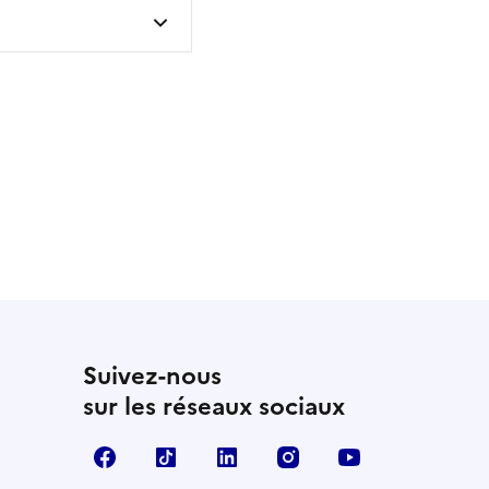
 utile
utile
 été parfaitement utile
Suivez-nous
sur les réseaux sociaux
Facebook
TikTok
LinkedIn
Instagram
YouTube