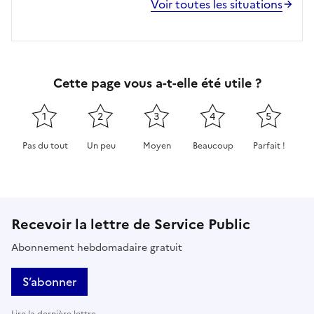
Voir toutes les situations
Cette page vous a-t-elle été utile ?
1
2
3
4
5
Pas du tout
Un peu
Moyen
Beaucoup
Parfait !
Cette page ne pas m'a pas du tout été utile
Cette page m'a été un peu utile
Cette page m'a été moyennement 
Cette page m'a été très 
Cette page m'
Recevoir la lettre de Service Public
Abonnement hebdomadaire gratuit
S’abonner
Lire la dernière lettre