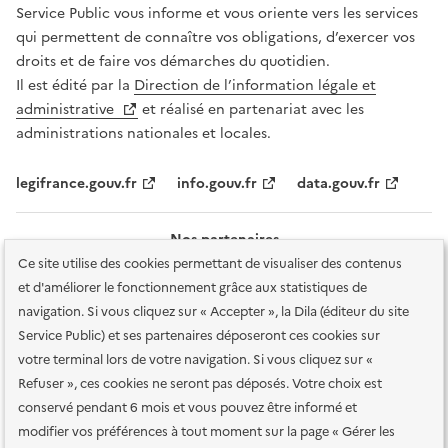
Service Public vous informe et vous oriente vers les services
qui permettent de connaître vos obligations, d’exercer vos
droits et de faire vos démarches du quotidien.
Il est édité par la
Direction de l’information légale et
administrative
et réalisé en partenariat avec les
administrations nationales et locales.
legifrance.gouv.fr
info.gouv.fr
data.gouv.fr
Nos partenaires
Ce site utilise des cookies permettant de visualiser des contenus
et d'améliorer le fonctionnement grâce aux statistiques de
navigation. Si vous cliquez sur « Accepter », la Dila (éditeur du site
Service Public) et ses partenaires déposeront ces cookies sur
votre terminal lors de votre navigation. Si vous cliquez sur «
Plan du site
Accessibilité : totalement conforme
Accessibilité des
Refuser », ces cookies ne seront pas déposés. Votre choix est
services en ligne
Mentions légales
Données personnelles et sécurité
conservé pendant 6 mois et vous pouvez être informé et
modifier vos préférences à tout moment sur la page « Gérer les
Conditions générales d'utilisation
Gestion des cookies