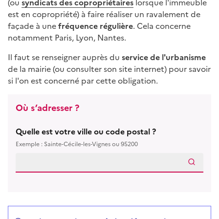
(ou
syndicats des copropriétaires
lorsque l'immeuble
est en copropriété) à faire réaliser un ravalement de
façade à une
fréquence régulière
. Cela concerne
notamment Paris, Lyon, Nantes.
Il faut se renseigner auprès du
service de l'urbanisme
de la mairie (ou consulter son site internet) pour savoir
si l'on est concerné par cette obligation.
Où s’adresser ?
Quelle est votre ville ou code postal ?
Exemple : Sainte-Cécile-les-Vignes ou 95200
Répondez aux questions successives et les réponses s’
Vous avez choisi
Choisissez votre cas