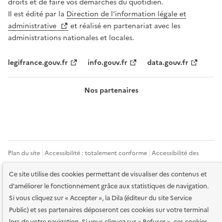
droits et de faire vos démarches du quotidien.
Il est édité par la
Direction de l’information légale et
administrative
et réalisé en partenariat avec les
administrations nationales et locales.
legifrance.gouv.fr
info.gouv.fr
data.gouv.fr
Nos partenaires
Plan du site
Accessibilité : totalement conforme
Accessibilité des
services en ligne
Mentions légales
Données personnelles et sécurité
Ce site utilise des cookies permettant de visualiser des contenus et
d'améliorer le fonctionnement grâce aux statistiques de navigation.
Conditions générales d'utilisation
Gestion des cookies
Si vous cliquez sur « Accepter », la Dila (éditeur du site Service
Public) et ses partenaires déposeront ces cookies sur votre terminal
Sauf mention contraire, tous les contenus de ce site sont sous
licence
etalab-2.0
lors de votre navigation. Si vous cliquez sur « Refuser », ces cookies