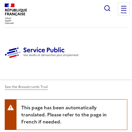
Ouvrir l
RÉPUBLIQUE
FRANÇAISE
MENU
See the Breadcrumb Trail
This page has been automatically
translated. Please refer to the page in
French if needed.